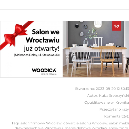
Stworzono:
2023-09-20 12:50:13
Autor:
Kuba Srebrzyński
Opublikowane w:
Kronika
Przeczytano
razy
Komentarz(y):
Tagi:
salon firmowy Wrocław
,
otwarcie salonu Wrocław
,
salon mebli
drewnianych we Wrocławiu
,
meble dębowe Wrocław
,
showroom
,