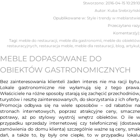
Stworzono:
2016-04-15 10:29:10
Autor:
Kuba Srebrzyński
Opublikowane w:
Style i trendy w meblarstwie
Przeczytano
razy
Komentarz(y):
Tagi:
meble do restauracji
,
meble dla gastronomii
,
meble do obiektów
restauracyjnych
,
restauracja meble
,
meble dla restauracji
,
blog
,
artykuł
,
MEBLE DOPASOWANE DO
OBIEKTÓW GASTRONOMICZNYCH
Bez zainteresowania klienteli żaden interes nie ma racji bytu.
Lokale gastronomiczne nie wyłamują się z tego prawa.
Właściciele na różne sposoby starają się zachęcić przechodniów,
turystów i resztę zainteresowanych, do skorzystania z ich oferty.
Promocja odbywa się na wiele sposobów – od rabatów na
stronach internetowych, poprzez atrakcyjne ceny, smaczne
potrawy, aż po stylowy wystrój wnętrz obiektów. O ile w
przypadku sprzedaży internetowej czy telefonicznej (dostawa
zamówienia do domu klienta) szczególnie ważne są ceny, smak
dań, a także to, by były one ciepłe, to w przypadku lokalu