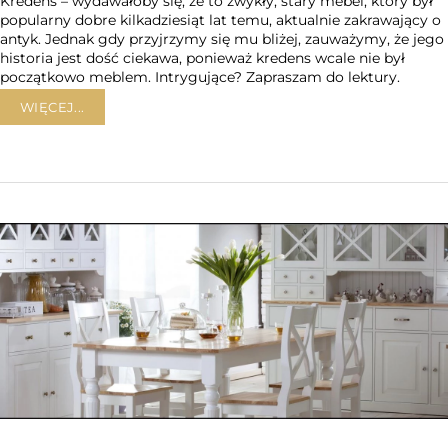
Kredens – wydawałoby się, że to zwykły, stary mebel, który był
popularny dobre kilkadziesiąt lat temu, aktualnie zakrawający o
antyk. Jednak gdy przyjrzymy się mu bliżej, zauważymy, że jego
historia jest dość ciekawa, ponieważ kredens wcale nie był
początkowo meblem. Intrygujące? Zapraszam do lektury.
WIĘCEJ...