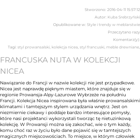
Stworzono:
2016-04-11 15:57:12
Autor:
Kuba Srebrzyński
Opublikowane w:
Style i trendy w meblarstwie
Przeczytano
razy
Komentarz(y):
Tagi:
styl prowansalski
,
kolekcja nicea
,
styl francuski
,
meble drewniane
,
FRANCUSKA NUTA W KOLEKCJI
NICEA
Nawiązanie do Francji w nazwie kolekcji nie jest przypadkowe.
Nicea jest naprawdę pięknym miastem, które znajduje się w
regionie Prowansja-Alpy-Lazurowe Wybrzeże na południu
Francji. Kolekcja Nicea inspirowana była właśnie prowansalskimi
klimatami i tamtejszym stylem urządzania wnętrz. Jest on
niezmiernie ciekawy i poddaje bardzo interesujące pomysły,
które nasi projektanci wykorzystali tworząc tę nietuzinkową
kolekcję. W Prowansji można się zakochać, wie o tym każdy,
komu choć raz w życiu było dane pojawić się w tamtejszych
magicznych miejscowościach. To miejsce, w którym człowiek