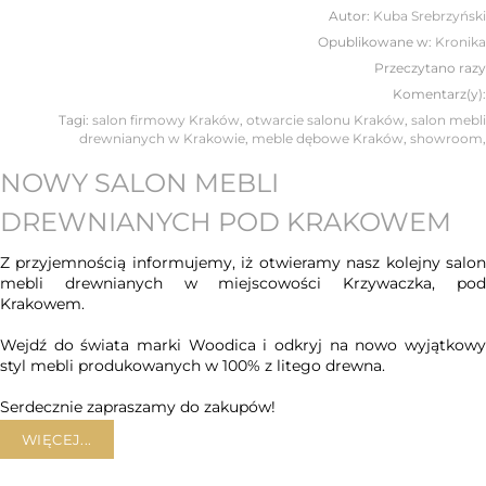
Autor:
Kuba Srebrzyński
Opublikowane w:
Kronika
Przeczytano
razy
Komentarz(y):
Tagi:
salon firmowy Kraków
,
otwarcie salonu Kraków
,
salon mebli
drewnianych w Krakowie
,
meble dębowe Kraków
,
showroom
,
NOWY SALON MEBLI
DREWNIANYCH POD KRAKOWEM
Z przyjemnością informujemy, iż otwieramy nasz kolejny salon
mebli drewnianych w miejscowości Krzywaczka, pod
Krakowem.
Wejdź do świata marki Woodica i odkryj na nowo wyjątkowy
styl mebli produkowanych w 100% z litego drewna.
Serdecznie zapraszamy do zakupów!
WIĘCEJ...