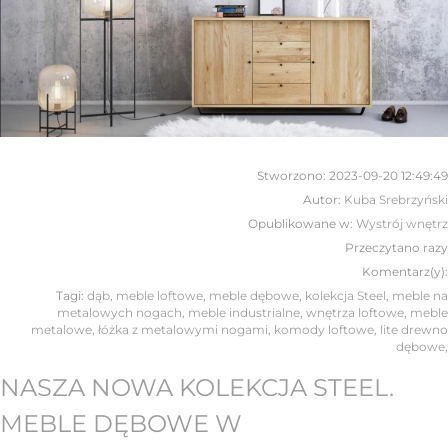
Stworzono:
2023-09-20 12:49:49
Autor:
Kuba Srebrzyński
Opublikowane w:
Wystrój wnętrz
Przeczytano
razy
Komentarz(y):
Tagi:
dąb
,
meble loftowe
,
meble dębowe
,
kolekcja Steel
,
meble na
metalowych nogach
,
meble industrialne
,
wnętrza loftowe
,
meble
metalowe
,
łóżka z metalowymi nogami
,
komody loftowe
,
lite drewno
dębowe
,
NASZA NOWA KOLEKCJA STEEL.
MEBLE DĘBOWE W