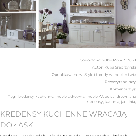
Stworzono:
2017-02-24 15:38:21
Autor:
Kuba Srebrzyński
Opublikowane w:
Style i trendy w meblarstwie
Przeczytano
razy
Komentarz(y):
Tagi:
kredensy kuchenne
,
meble z drewna
,
meble Woodica
,
drewniane
kredensy
,
kuchnia
,
jadalnia
,
KREDENSY KUCHENNE WRACAJĄ
DO ŁASK