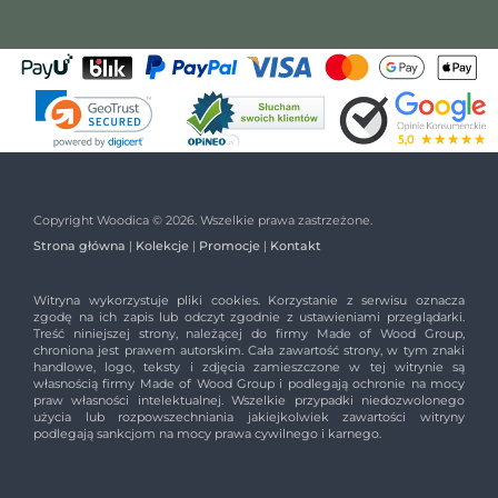
Copyright Woodica © 2026. Wszelkie prawa zastrzeżone.
Strona główna
|
Kolekcje
|
Promocje
|
Kontakt
Witryna wykorzystuje pliki cookies. Korzystanie z serwisu oznacza
zgodę na ich zapis lub odczyt zgodnie z ustawieniami przeglądarki.
Treść niniejszej strony, należącej do firmy Made of Wood Group,
chroniona jest prawem autorskim. Cała zawartość strony, w tym znaki
handlowe, logo, teksty i zdjęcia zamieszczone w tej witrynie są
własnością firmy Made of Wood Group i podlegają ochronie na mocy
praw własności intelektualnej. Wszelkie przypadki niedozwolonego
użycia lub rozpowszechniania jakiejkolwiek zawartości witryny
podlegają sankcjom na mocy prawa cywilnego i karnego.