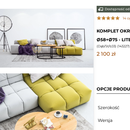
Dostępność od 
14 o
KOMPLET OK
Ø58+Ø75 - LI
(
Dąb/St/Ł03
) (
143227
2 100 zł
OPCJE PROD
Szerokość
Wersja