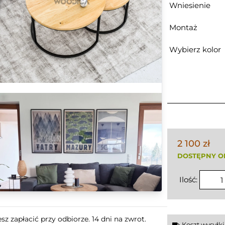
Wniesienie
Montaż
Wybierz kolor
2 100 zł
DOSTĘPNY O
Ilość:
z zapłacić przy odbiorze. 14 dni na zwrot.
Koszt wysyłk