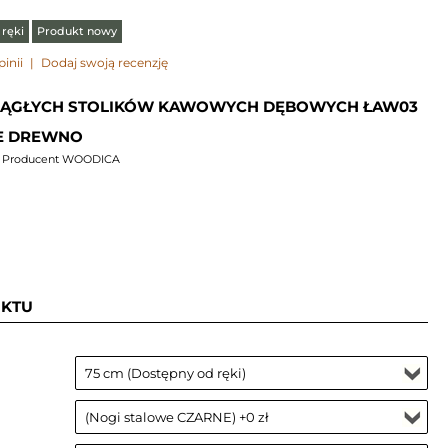
ręki
Produkt nowy
pinii
|
Dodaj swoją recenzję
RĄGŁYCH STOLIKÓW KAWOWYCH DĘBOWYCH ŁAW03
TE DREWNO
) Producent WOODICA
UKTU