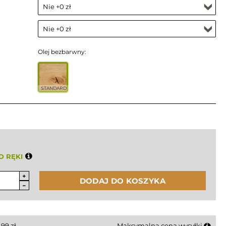
Olej bezbarwny:
STANDARD
D RĘKI
DODAJ DO KOSZYKA
i
99
zł
Maksymalna cena wysyłki