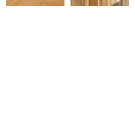
DĄB NATURALNY DZIKI
Naturalny dziki dąb zachwyca autentycznym
wyglądem i surowym charakterem drewna.
Wprowadza do wnętrz ciepło i równowagę,
dodając im przytulności. Unikalne sęki i
pęknięcia podkreślają jego charakter i
sprawiają, że każdy mebel wykonany w tym