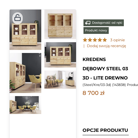
Dostępność od ręki
Produkt nowy
3 opinie
|
Dodaj swoją recenzję
KREDENS
DĘBOWY STEEL 03
3D - LITE DREWNO
(
Steel/Kre/03-3d
) (
143838
) Prod
8 700 zł
OPCJE PRODUKTU