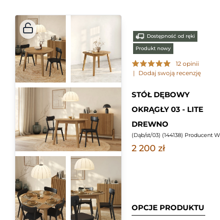
Dostępność od ręki
Produkt nowy
12 opinii
|
Dodaj swoją recenzję
STÓŁ DĘBOWY
OKRĄGŁY 03 - LITE
DREWNO
(
Dąb/st/03
) (
144138
) Producent 
2 200 zł
OPCJE PRODUKTU