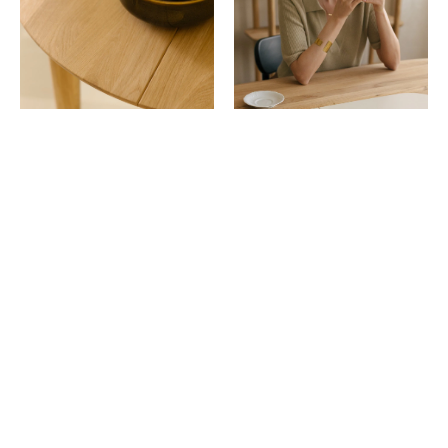
DĄB NATURALNY CZYSTY
Ciepły, miodowy odcień z wyraźnym