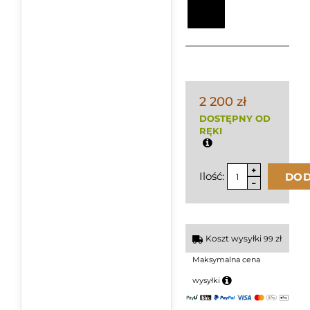
2 200 zł
DOSTĘPNY OD
RĘKI
Ilość:
DOD
Koszt wysyłki
zł
99
Maksymalna cena
wysyłki