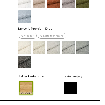
Tapicerki Premium Drop
Wzornik
Karta techniczna
Lakier bezbarwny:
Lakier kryjący:
STANDARD