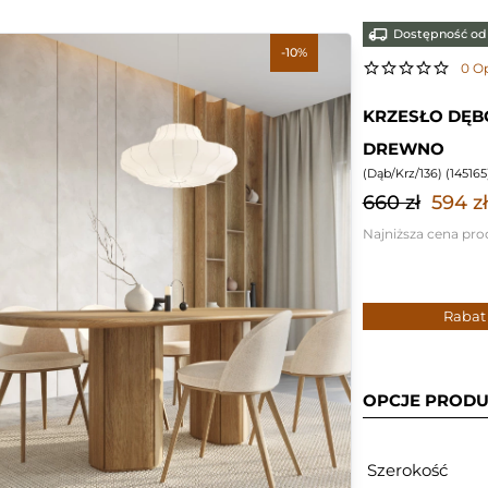
Dostępność od 
-10%
0 Op
KRZESŁO DĘB
DREWNO
(
Dąb/Krz/136
) (
145165
660 zł
594 zł
Najniższa cena pro
Rabat
OPCJE PROD
Szerokość