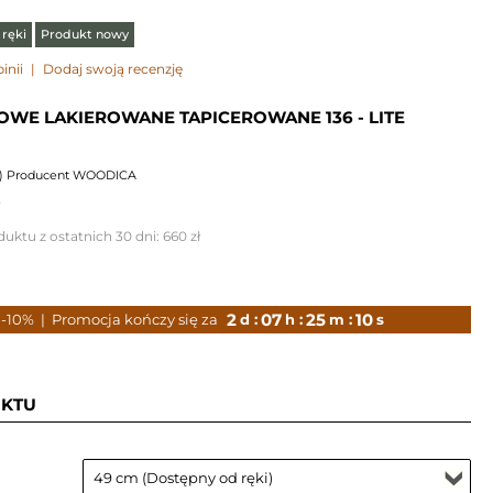
ręki
Produkt nowy
inii
|
Dodaj swoją recenzję
OWE LAKIEROWANE TAPICEROWANE 136 - LITE
) Producent WOODICA
duktu z ostatnich 30 dni:
660 zł
2
07
25
09
 -10%
| Promocja kończy się za
d :
h :
m :
s
UKTU