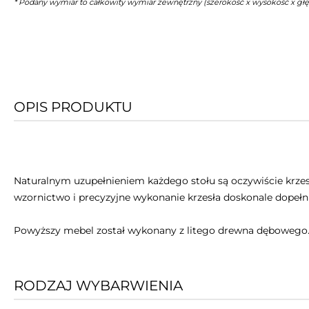
* Podany wymiar to całkowity wymiar zewnętrzny (szerokość x wysokość x gł
OPIS PRODUKTU
Naturalnym uzupełnieniem każdego stołu są oczywiście krzesła
wzornictwo i precyzyjne wykonanie krzesła doskonale dopełn
Powyższy mebel został wykonany z litego drewna dębowego
RODZAJ WYBARWIENIA