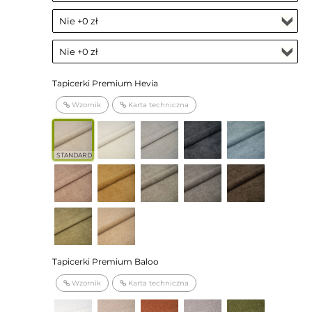
Tapicerki Premium Hevia
Wzornik
Karta techniczna
STANDARD
Tapicerki Premium Baloo
Wzornik
Karta techniczna