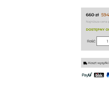
660 zł
594
Najniższa cena 
DOSTĘPNY O
Ilość:
Koszt wysyłk