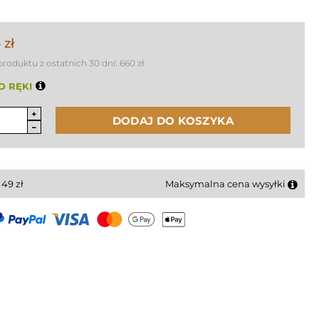
 zł
produktu z ostatnich 30 dni:
660 zł
D RĘKI
DODAJ DO KOSZYKA
i
49
zł
Maksymalna cena wysyłki