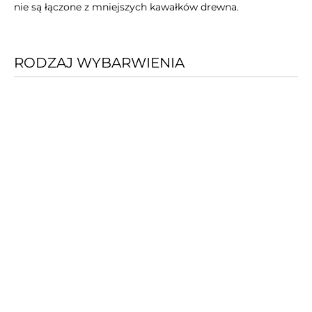
nie są łączone z mniejszych kawałków drewna.
RODZAJ WYBARWIENIA
Stoły dębowe wykańczamy olejem bezbarwnym i
lakierem.
Olej
Wykończenie mebli olejem pozwala zachować naturalny
urok drewna dębowego. Podkreśla on strukturę drewna,
nadając meblom aksamitny połysk. Jednocześnie chroni
drewno przed wilgocią i zabrudzeniami.
Lakier
Dodatkowo blat stołu może być pokryty matowym