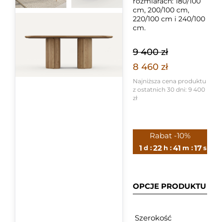
rozmiarach: 180/100
cm, 200/100 cm,
220/100 cm i 240/100
cm.
9 400 zł
8 460 zł
Najniższa cena produktu
z ostatnich 30 dni:
9 400
zł
Rabat -10%
1
22
41
17
d :
h :
m :
s
OPCJE PRODUKTU
Szerokość