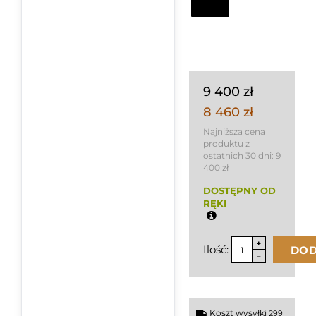
9 400 zł
8 460 zł
Najniższa cena
produktu z
ostatnich 30 dni:
9
400 zł
DOSTĘPNY OD
RĘKI
Ilość:
DOD
Koszt wysyłki
299