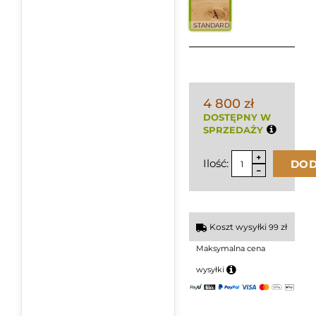
STANDARD
4 800 zł
DOSTĘPNY W
SPRZEDAŻY
Ilość:
DOD
Koszt wysyłki
zł
99
Maksymalna cena
wysyłki