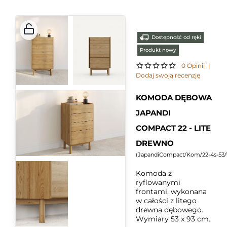
Dostępność od ręki
Produkt nowy
0 Opinii
|
Dodaj swoją recenzję
KOMODA DĘBOWA
JAPANDI
COMPACT 22 - LITE
DREWNO
(
JapandiCompact/Kom/22-4s-53/
Komoda z
ryflowanymi
frontami, wykonana
w całości z litego
drewna dębowego.
Wymiary 53 x 93 cm.