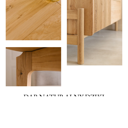
DĄB NATURALNY DZIKI
Naturalny dziki dąb zachwyca autentycznym
wyglądem i surowym charakterem drewna.
Wprowadza do wnętrz ciepło i równowagę,