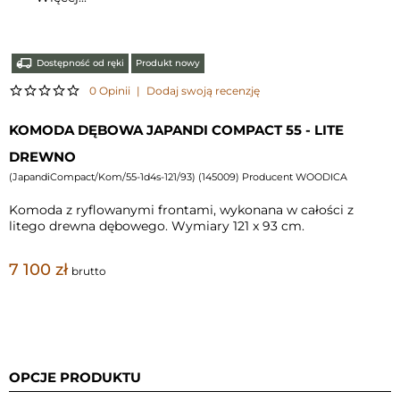
Dostępność od ręki
Produkt nowy
0 Opinii
|
Dodaj swoją recenzję
KOMODA DĘBOWA JAPANDI COMPACT 55 - LITE
DREWNO
(
JapandiCompact/Kom/55-1d4s-121/93
) (
145009
) Producent WOODICA
Komoda z ryflowanymi frontami, wykonana w całości z
litego drewna dębowego. Wymiary 121 x 93 cm.
7 100 zł
brutto
OPCJE PRODUKTU