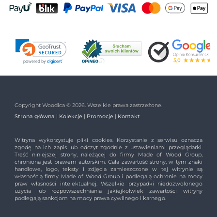
Copyright Woodica © 2026. Wszelkie prawa zastrzeżone.
Strona główna
|
Kolekcje
|
Promocje
|
Kontakt
Witryna wykorzystuje pliki cookies. Korzystanie z serwisu oznacza
zgodę na ich zapis lub odczyt zgodnie z ustawieniami przeglądarki.
Treść niniejszej strony, należącej do firmy Made of Wood Group,
chroniona jest prawem autorskim. Cała zawartość strony, w tym znaki
handlowe, logo, teksty i zdjęcia zamieszczone w tej witrynie są
własnością firmy Made of Wood Group i podlegają ochronie na mocy
praw własności intelektualnej. Wszelkie przypadki niedozwolonego
użycia lub rozpowszechniania jakiejkolwiek zawartości witryny
podlegają sankcjom na mocy prawa cywilnego i karnego.