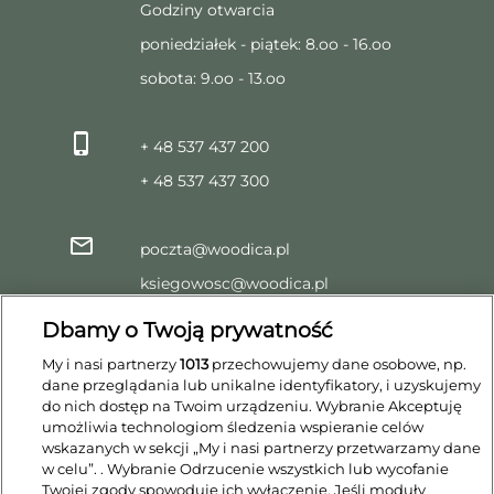
Godziny otwarcia
poniedziałek - piątek: 8.oo - 16.oo
sobota: 9.oo - 13.oo
+ 48 537 437 200
+ 48 537 437 300
poczta@woodica.pl
ksiegowosc@woodica.pl
praca@woodica.pl
Dbamy o Twoją prywatność
marketing@woodica.pl
My i nasi partnerzy
1013
przechowujemy dane osobowe, np.
dane przeglądania lub unikalne identyfikatory, i uzyskujemy
do nich dostęp na Twoim urządzeniu. Wybranie Akceptuję
umożliwia technologiom śledzenia wspieranie celów
wskazanych w sekcji „My i nasi partnerzy przetwarzamy dane
w celu”. . Wybranie Odrzucenie wszystkich lub wycofanie
Twojej zgody spowoduje ich wyłączenie. Jeśli moduły