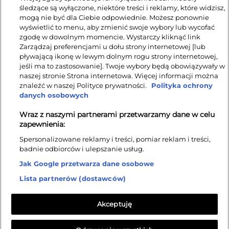
śledzące są wyłączone, niektóre treści i reklamy, które widzisz,
mogą nie być dla Ciebie odpowiednie. Możesz ponownie
wyświetlić to menu, aby zmienić swoje wybory lub wycofać
zgodę w dowolnym momencie. Wystarczy kliknąć link
Zarządzaj preferencjami u dołu strony internetowej [lub
pływającą ikonę w lewym dolnym rogu strony internetowej,
jeśli ma to zastosowanie]. Twoje wybory będą obowiązywały w
naszej stronie Strona internetowa. Więcej informacji można
znaleźć w naszej Polityce prywatności.
Polityka ochrony
danych osobowych
Wraz z naszymi partnerami przetwarzamy dane w celu
zapewnienia:
Spersonalizowane reklamy i treści, pomiar reklam i treści,
Copyright Woodica © 2026. Wszelkie prawa zastrzeżone.
badnie odbiorców i ulepszanie usług.
Strona główna
|
Kolekcje
|
Promocje
|
Kontakt
Jak Google przetwarza dane osobowe
Lista partnerów (dostawców)
Witryna wykorzystuje pliki cookies. Korzystanie z serwisu oznacza
zgodę na ich zapis lub odczyt zgodnie z ustawieniami przeglądarki.
Treść niniejszej strony, należącej do firmy Made of Wood Group,
Akceptuję
chroniona jest prawem autorskim. Cała zawartość strony, w tym znaki
handlowe, logo, teksty i zdjęcia zamieszczone w tej witrynie są
własnością firmy Made of Wood Group i podlegają ochronie na mocy
praw własności intelektualnej. Wszelkie przypadki niedozwolonego