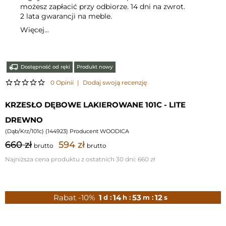
możesz zapłacić przy odbiorze. 14 dni na zwrot.
2 lata gwarancji na meble.
Więcej...
Dostępność od ręki
Produkt nowy
0 Opinii
|
Dodaj swoją recenzję
KRZESŁO DĘBOWE LAKIEROWANE 101C - LITE
DREWNO
(
Dąb/Krz/101c
) (
144923
) Producent WOODICA
660 zł
594 zł
brutto
brutto
Najniższa cena produktu z ostatnich 30 dni:
660 zł
Rabat -10%
1
14
53
10
d :
h :
m :
s