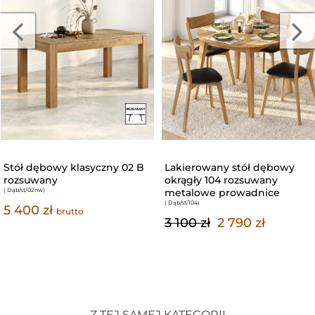
Stół dębowy klasyczny 02 B
Lakierowany stół dębowy
rozsuwany
okrągły 104 rozsuwany
( Dąb/st/02nw
)
metalowe prowadnice
( Dąb/st/104
)
5 400 zł
brutto
3 100 zł
2 790 zł
Z TEJ SAMEJ KATEGORII