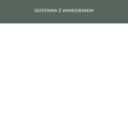
DOSTAWA Z WNIESIENIEM
Nasza oferta obejmuje wniesienie mebli do
mieszkania lub domu klienta oraz montaż mebli
na miejscu.
SZYBKA WYSYŁKA
Nasze meble dostarczamy na miejsce własnym
środkiem transportu, w krótkim czasie, z
zachowaniem bezpieczeństwa przesyłek.