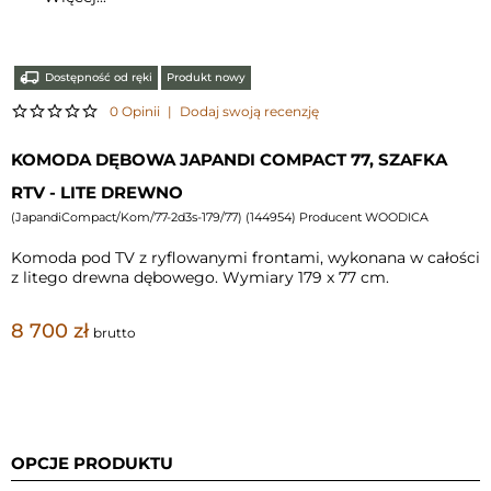
Dostępność od ręki
Produkt nowy
0 Opinii
|
Dodaj swoją recenzję
KOMODA DĘBOWA JAPANDI COMPACT 77, SZAFKA
RTV - LITE DREWNO
(
JapandiCompact/Kom/77-2d3s-179/77
) (
144954
) Producent WOODICA
Komoda pod TV z ryflowanymi frontami, wykonana w całości
z litego drewna dębowego. Wymiary 179 x 77 cm.
8 700 zł
brutto
OPCJE PRODUKTU