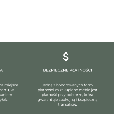
KA
BEZPIECZNE PŁATNOŚCI
na miejsce
Jedną z honorowanych form
portu, w
płatności za zakupione meble jest
owaniem
płatność przy odbiorze, która
yłek.
gwarantuje spokojną i bezpieczną
transakcję.