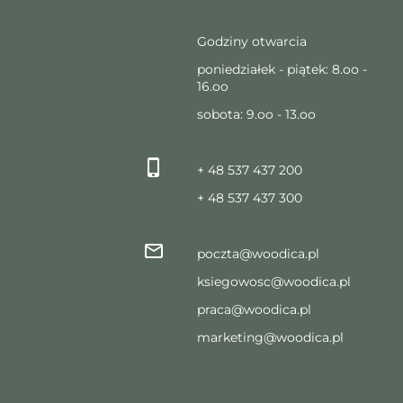
Godziny otwarcia
poniedziałek - piątek: 8.oo -
16.oo
sobota: 9.oo - 13.oo
+ 48 537 437 200
+ 48 537 437 300
poczta@woodica.pl
ksiegowosc@woodica.pl
praca@woodica.pl
marketing@woodica.pl