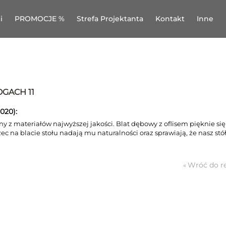
i
PROMOCJE %
Strefa Projektanta
Kontakt
Inne
GACH 11
020):
ny z materiałów najwyższej jakości. Blat dębowy z oflisem pięknie się
ec na blacie stołu nadają mu naturalności oraz sprawiają, że nasz stół 
Wróć do re
«