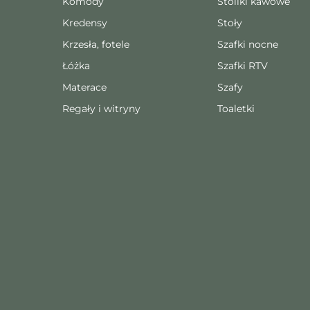
Komody
Stoliki kawowe
Kredensy
Stoły
Krzesła, fotele
Szafki nocne
Łóżka
Szafki RTV
Materace
Szafy
Regały i witryny
Toaletki