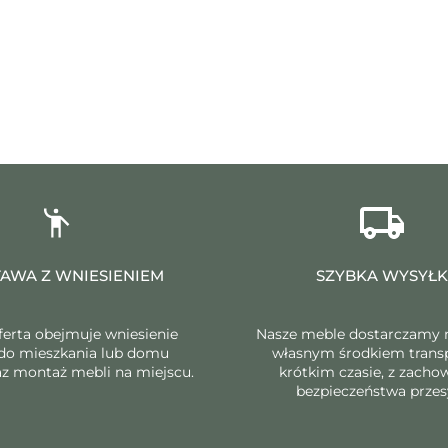
AWA Z WNIESIENIEM
SZYBKA WYSYŁ
ferta obejmuje wniesienie
Nasze meble dostarczamy 
do mieszkania lub domu
własnym środkiem trans
raz montaż mebli na miejscu.
krótkim czasie, z zach
bezpieczeństwa przes