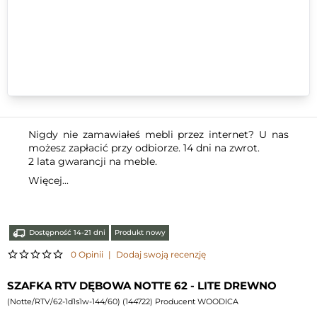
Nigdy nie zamawiałeś mebli przez internet? U nas
możesz zapłacić przy odbiorze. 14 dni na zwrot.
2 lata gwarancji na meble.
Więcej...
Dostępność 14-21 dni
Produkt nowy
0 Opinii
|
Dodaj swoją recenzję
SZAFKA RTV DĘBOWA NOTTE 62 - LITE DREWNO
(
Notte/RTV/62-1d1s1w-144/60
) (
144722
) Producent WOODICA