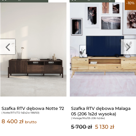
-10%
Szafka RTV dębowa Notte 72
Szafka RTV dębowa Malaga
( Notte/RTV/72-1d2s2w-188/60
)
05 (206 1s2d wysoka)
( Malaga/Rtv/05-206-1s2dw
)
8 400 zł
brutto
5 700 zł
5 130 zł