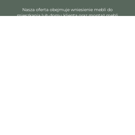
Nasza oferta obejmuje wniesienie mebli do
mieszkania lub domu klienta oraz montaż mebli
na miejscu.
SZYBKA WYSYŁKA
Nasze meble dostarczamy na miejsce własnym
środkiem transportu, w krótkim czasie, z
zachowaniem bezpieczeństwa przesyłek.