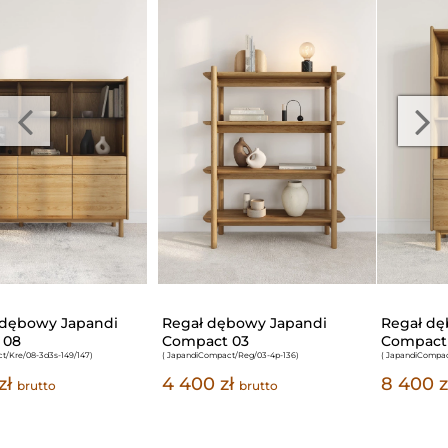
Regał dębowy Japandi
Kredens dębowy Japandi
Compact 23
Compact 05
( JapandiCompact/Reg/23-2d2s-101/185
)
( JapandiCompact/Kre/05-2d-101/147
)
8 400 zł
8 700 zł
brutto
brutto