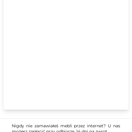
Nigdy nie zamawiałeś mebli przez internet? U nas
możesz zapłacić przy odbiorze. 14 dni na zwrot.