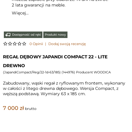
2 lata gwarancji na meble.
Więcej...
Dostępność od ręki
Produkt nowy
0 Opinii
|
Dodaj swoją recenzję
REGAŁ DĘBOWY JAPANDI COMPACT 22 - LITE
DREWNO
(
JapandiCompact/Reg/22-1d-63/185
) (
144976
) Producent WOODICA
Zabudowany, wąski regał z ryflowanym frontem, wykonany
w całości z litego drewna dębowego. Wersja Compact, z
węższą podstawą. Wymiary 63 x 185 cm.
7 000 zł
brutto