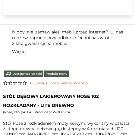
Nigdy nie zamawiałeś mebli przez internet? U nas
możesz zapłacić przy odbiorze. 14 dni na zwrot.
2 lata gwarancji na meble.
Więcej...
Dostępność od ręki
Produkt nowy
0 Opinii
|
Dodaj swoją recenzję
STÓŁ DĘBOWY LAKIEROWANY ROSE 102
ROZKŁADANY - LITE DREWNO
(
Rose/102
) (
145041
) Producent WOODICA
Stół Rose z rozkładaniem motylkowym, wykonany w całości
z litego drewna dębowego, dostępny w 4 rozmiarach: 120-
168x80 cm, 140-216x80 cm, 160-256x90 cm i 180-276x90 cm.