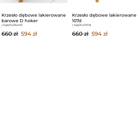
Krzesło dębowe lakierowane
Krzesło dębowe lakierowane
barowe D hoker
107d
( Dąb/Krz/Bar101
)
( Dąb/Krz/107d
)
660 zł
594 zł
660 zł
594 zł
Z TEJ SAMEJ KATEGORII