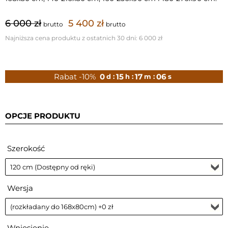
6 000 zł
5 400 zł
brutto
brutto
Najniższa cena produktu z ostatnich 30 dni:
6 000 zł
Rabat -10%
0
15
17
04
d :
h :
m :
s
OPCJE PRODUKTU
Szerokość
Wersja
Wniesienie