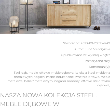
Stworzono:
2023-09-20 12:49:49
Autor:
Kuba Srebrzyński
Opublikowane w:
Wystrój wnętrz
Przeczytano
razy
Komentarz(y):
Tagi:
dąb
,
meble loftowe
,
meble dębowe
,
kolekcja Steel
,
meble na
metalowych nogach
,
meble industrialne
,
wnętrza loftowe
,
meble
metalowe
,
łóżka z metalowymi nogami
,
komody loftowe
,
lite drewno
dębowe
,
NASZA NOWA KOLEKCJA STEEL.
MEBLE DĘBOWE W