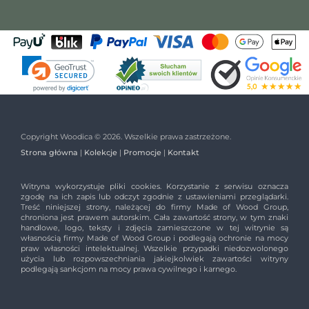
Copyright Woodica © 2026. Wszelkie prawa zastrzeżone.
Strona główna
|
Kolekcje
|
Promocje
|
Kontakt
Witryna wykorzystuje pliki cookies. Korzystanie z serwisu oznacza
zgodę na ich zapis lub odczyt zgodnie z ustawieniami przeglądarki.
Treść niniejszej strony, należącej do firmy Made of Wood Group,
chroniona jest prawem autorskim. Cała zawartość strony, w tym znaki
handlowe, logo, teksty i zdjęcia zamieszczone w tej witrynie są
własnością firmy Made of Wood Group i podlegają ochronie na mocy
praw własności intelektualnej. Wszelkie przypadki niedozwolonego
użycia lub rozpowszechniania jakiejkolwiek zawartości witryny
podlegają sankcjom na mocy prawa cywilnego i karnego.