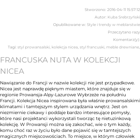
Stworzono:
2016-04-11 15:57:12
Autor:
Kuba Srebrzyński
Opublikowane w:
Style i trendy w meblarstwie
Przeczytano
razy
Komentarz(y):
Tagi:
styl prowansalski
,
kolekcja nicea
,
styl francuski
,
meble drewniane
,
FRANCUSKA NUTA W KOLEKCJI
NICEA
Nawiązanie do Francji w nazwie kolekcji nie jest przypadkowe.
Nicea jest naprawdę pięknym miastem, które znajduje się w
regionie Prowansja-Alpy-Lazurowe Wybrzeże na południu
Francji. Kolekcja Nicea inspirowana była właśnie prowansalskimi
klimatami i tamtejszym stylem urządzania wnętrz. Jest on
niezmiernie ciekawy i poddaje bardzo interesujące pomysły,
które nasi projektanci wykorzystali tworząc tę nietuzinkową
kolekcję. W Prowansji można się zakochać, wie o tym każdy,
komu choć raz w życiu było dane pojawić się w tamtejszych
magicznych miejscowościach. To miejsce, w którym człowiek