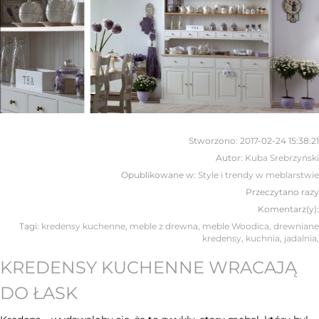
Stworzono:
2017-02-24 15:38:21
Autor:
Kuba Srebrzyński
Opublikowane w:
Style i trendy w meblarstwie
Przeczytano
razy
Komentarz(y):
Tagi:
kredensy kuchenne
,
meble z drewna
,
meble Woodica
,
drewniane
kredensy
,
kuchnia
,
jadalnia
,
KREDENSY KUCHENNE WRACAJĄ
DO ŁASK