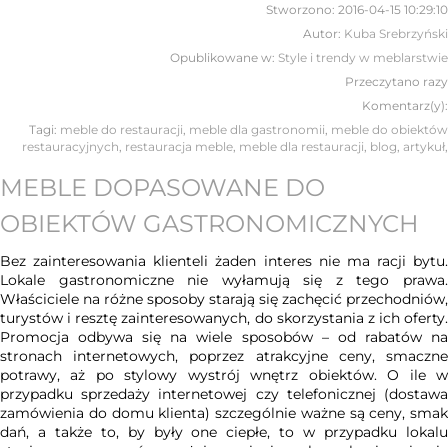
Stworzono:
2016-04-15 10:29:10
Autor:
Kuba Srebrzyński
Opublikowane w:
Style i trendy w meblarstwie
Przeczytano
razy
Komentarz(y):
Tagi:
meble do restauracji
,
meble dla gastronomii
,
meble do obiektów
restauracyjnych
,
restauracja meble
,
meble dla restauracji
,
blog
,
artykuł
,
MEBLE DOPASOWANE DO
OBIEKTÓW GASTRONOMICZNYCH
Bez zainteresowania klienteli żaden interes nie ma racji bytu.
Lokale gastronomiczne nie wyłamują się z tego prawa.
Właściciele na różne sposoby starają się zachęcić przechodniów,
turystów i resztę zainteresowanych, do skorzystania z ich oferty.
Promocja odbywa się na wiele sposobów – od rabatów na
stronach internetowych, poprzez atrakcyjne ceny, smaczne
potrawy, aż po stylowy wystrój wnętrz obiektów. O ile w
przypadku sprzedaży internetowej czy telefonicznej (dostawa
zamówienia do domu klienta) szczególnie ważne są ceny, smak
dań, a także to, by były one ciepłe, to w przypadku lokalu