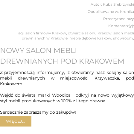
Autor:
Kuba Srebrzyński
Opublikowane w:
Kronika
Przeczytano
razy
Komentarz(y):
Tagi:
salon firmowy Kraków
,
otwarcie salonu Kraków
,
salon mebli
drewnianych w Krakowie
,
meble dębowe Kraków
,
showroom
,
NOWY SALON MEBLI
DREWNIANYCH POD KRAKOWEM
Z przyjemnością informujemy, iż otwieramy nasz kolejny salon
mebli drewnianych w miejscowości Krzywaczka, pod
Krakowem.
Wejdź do świata marki Woodica i odkryj na nowo wyjątkowy
styl mebli produkowanych w 100% z litego drewna.
Serdecznie zapraszamy do zakupów!
WIĘCEJ...