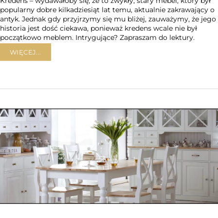
Kredens – wydawałoby się, że to zwykły, stary mebel, który był
popularny dobre kilkadziesiąt lat temu, aktualnie zakrawający o
antyk. Jednak gdy przyjrzymy się mu bliżej, zauważymy, że jego
historia jest dość ciekawa, ponieważ kredens wcale nie był
początkowo meblem. Intrygujące? Zapraszam do lektury.
WIĘCEJ...