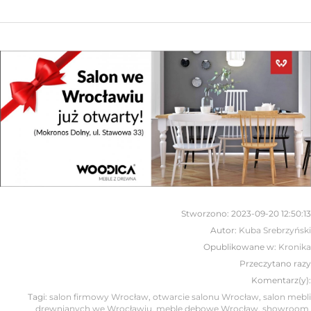
Stworzono:
2023-09-20 12:50:13
Autor:
Kuba Srebrzyński
Opublikowane w:
Kronika
Przeczytano
razy
Komentarz(y):
Tagi:
salon firmowy Wrocław
,
otwarcie salonu Wrocław
,
salon mebli
drewnianych we Wrocławiu
,
meble dębowe Wrocław
,
showroom
,