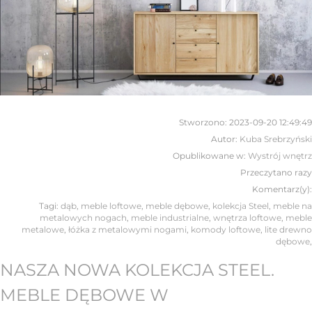
Stworzono:
2023-09-20 12:49:49
Autor:
Kuba Srebrzyński
Opublikowane w:
Wystrój wnętrz
Przeczytano
razy
Komentarz(y):
Tagi:
dąb
,
meble loftowe
,
meble dębowe
,
kolekcja Steel
,
meble na
metalowych nogach
,
meble industrialne
,
wnętrza loftowe
,
meble
metalowe
,
łóżka z metalowymi nogami
,
komody loftowe
,
lite drewno
dębowe
,
NASZA NOWA KOLEKCJA STEEL.
MEBLE DĘBOWE W