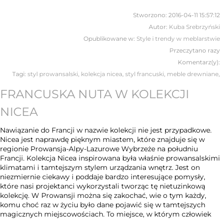
Stworzono:
2016-04-11 15:57:12
Autor:
Kuba Srebrzyński
Opublikowane w:
Style i trendy w meblarstwie
Przeczytano
razy
Komentarz(y):
Tagi:
styl prowansalski
,
kolekcja nicea
,
styl francuski
,
meble drewniane
,
FRANCUSKA NUTA W KOLEKCJI
NICEA
Nawiązanie do Francji w nazwie kolekcji nie jest przypadkowe.
Nicea jest naprawdę pięknym miastem, które znajduje się w
regionie Prowansja-Alpy-Lazurowe Wybrzeże na południu
Francji. Kolekcja Nicea inspirowana była właśnie prowansalskimi
klimatami i tamtejszym stylem urządzania wnętrz. Jest on
niezmiernie ciekawy i poddaje bardzo interesujące pomysły,
które nasi projektanci wykorzystali tworząc tę nietuzinkową
kolekcję. W Prowansji można się zakochać, wie o tym każdy,
komu choć raz w życiu było dane pojawić się w tamtejszych
magicznych miejscowościach. To miejsce, w którym człowiek