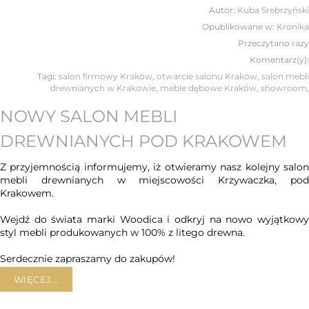
Autor:
Kuba Srebrzyński
Opublikowane w:
Kronika
Przeczytano
razy
Komentarz(y):
Tagi:
salon firmowy Kraków
,
otwarcie salonu Kraków
,
salon mebli
drewnianych w Krakowie
,
meble dębowe Kraków
,
showroom
,
NOWY SALON MEBLI
DREWNIANYCH POD KRAKOWEM
Z przyjemnością informujemy, iż otwieramy nasz kolejny salon
mebli drewnianych w miejscowości Krzywaczka, pod
Krakowem.
Wejdź do świata marki Woodica i odkryj na nowo wyjątkowy
styl mebli produkowanych w 100% z litego drewna.
Serdecznie zapraszamy do zakupów!
WIĘCEJ...