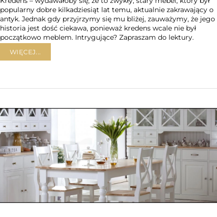
Kredens – wydawałoby się, że to zwykły, stary mebel, który był
popularny dobre kilkadziesiąt lat temu, aktualnie zakrawający o
antyk. Jednak gdy przyjrzymy się mu bliżej, zauważymy, że jego
historia jest dość ciekawa, ponieważ kredens wcale nie był
początkowo meblem. Intrygujące? Zapraszam do lektury.
WIĘCEJ...