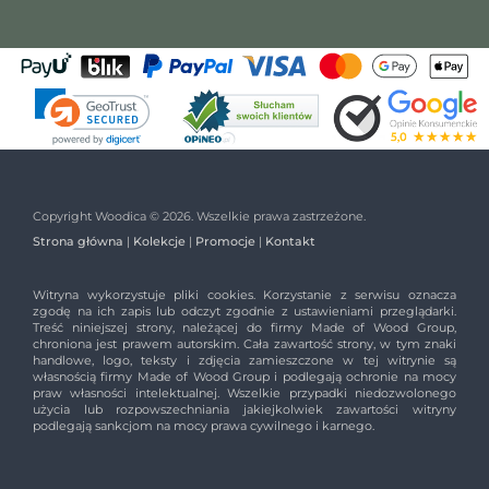
Copyright Woodica © 2026. Wszelkie prawa zastrzeżone.
Strona główna
|
Kolekcje
|
Promocje
|
Kontakt
Witryna wykorzystuje pliki cookies. Korzystanie z serwisu oznacza
zgodę na ich zapis lub odczyt zgodnie z ustawieniami przeglądarki.
Treść niniejszej strony, należącej do firmy Made of Wood Group,
chroniona jest prawem autorskim. Cała zawartość strony, w tym znaki
handlowe, logo, teksty i zdjęcia zamieszczone w tej witrynie są
własnością firmy Made of Wood Group i podlegają ochronie na mocy
praw własności intelektualnej. Wszelkie przypadki niedozwolonego
użycia lub rozpowszechniania jakiejkolwiek zawartości witryny
podlegają sankcjom na mocy prawa cywilnego i karnego.