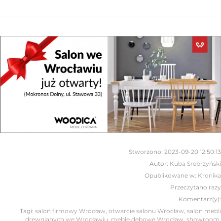
Stworzono:
2023-09-20 12:50:13
Autor:
Kuba Srebrzyński
Opublikowane w:
Kronika
Przeczytano
razy
Komentarz(y):
Tagi:
salon firmowy Wrocław
,
otwarcie salonu Wrocław
,
salon mebli
drewnianych we Wrocławiu
,
meble dębowe Wrocław
,
showroom
,