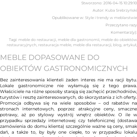
Stworzono:
2016-04-15 10:29:10
Autor:
Kuba Srebrzyński
Opublikowane w:
Style i trendy w meblarstwie
Przeczytano
razy
Komentarz(y):
Tagi:
meble do restauracji
,
meble dla gastronomii
,
meble do obiektów
restauracyjnych
,
restauracja meble
,
meble dla restauracji
,
blog
,
artykuł
,
MEBLE DOPASOWANE DO
OBIEKTÓW GASTRONOMICZNYCH
Bez zainteresowania klienteli żaden interes nie ma racji bytu.
Lokale gastronomiczne nie wyłamują się z tego prawa.
Właściciele na różne sposoby starają się zachęcić przechodniów,
turystów i resztę zainteresowanych, do skorzystania z ich oferty.
Promocja odbywa się na wiele sposobów – od rabatów na
stronach internetowych, poprzez atrakcyjne ceny, smaczne
potrawy, aż po stylowy wystrój wnętrz obiektów. O ile w
przypadku sprzedaży internetowej czy telefonicznej (dostawa
zamówienia do domu klienta) szczególnie ważne są ceny, smak
dań, a także to, by były one ciepłe, to w przypadku lokalu