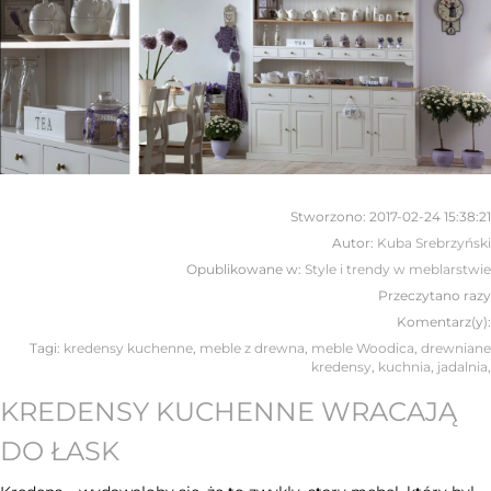
Stworzono:
2017-02-24 15:38:21
Autor:
Kuba Srebrzyński
Opublikowane w:
Style i trendy w meblarstwie
Przeczytano
razy
Komentarz(y):
Tagi:
kredensy kuchenne
,
meble z drewna
,
meble Woodica
,
drewniane
kredensy
,
kuchnia
,
jadalnia
,
KREDENSY KUCHENNE WRACAJĄ
DO ŁASK