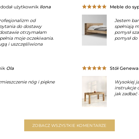
dodał użytkownik
Ilona
Meble do syp
rofesjonalizm od
Jestem bar
 pytania do dostawy
spełniają 
 dostawie otrzymałam
pomysł sza
spełnia moje oczekiwania.
pomysł do n
gą i uszczęśliwiona
nik
Ola
Stół Genewa
zmieszczenie nóg i piękne
Wysokiej j
instrukcje
jak zadbać
ZOBACZ WSZYSTKIE KOMENTARZE