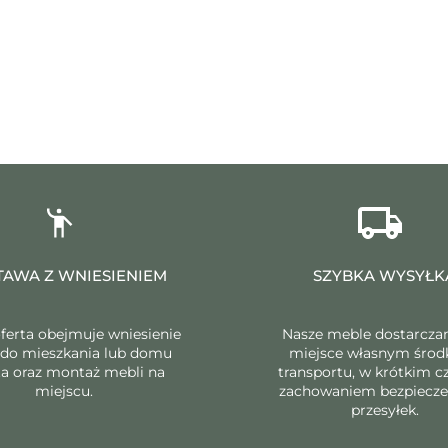
AWA Z WNIESIENIEM
SZYBKA WYSYŁK
ferta obejmuje wniesienie
Nasze meble dostarcza
 do mieszkania lub domu
miejsce własnym śro
ta oraz montaż mebli na
transportu, w krótkim cz
miejscu.
zachowaniem bezpiecz
przesyłek.