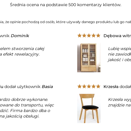
Średnia ocena na podstawie 500 komentarzy klientów.
a, że opinie pochodzą od osób, które używały danego produktu lub go nab
ownik
Dominik
Dębowa wit
celem stworzenia całej
Lubię wspi
 a efekt rewelacyjny.
nie zawiodł
jakość i ob
lu
dodał użytkownik
Basia
Krzesła
dodał
bardzo dobrze wykonane.
Krzesła wy
wane do transportu, więc
znajdzie na
dzić. Firma bardzo dba o
a jakością obsługi.