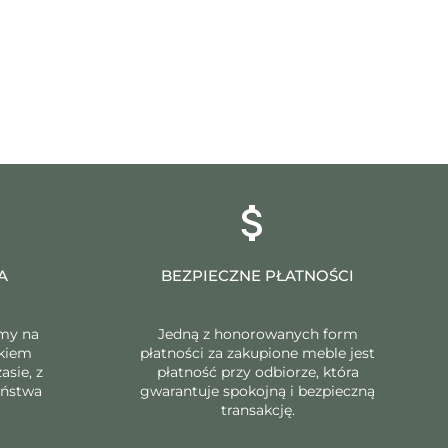
A
BEZPIECZNE PŁATNOŚCI
my na
Jedną z honorowanych form
dkiem
płatności za zakupione meble jest
asie, z
płatność przy odbiorze, która
eństwa
gwarantuje spokojną i bezpieczną
transakcję.