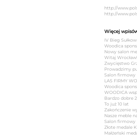
http://www.pol
http://www.pols
Więcej wpisów
IV Bieg Sułkow
Woodica spons
Nowy salon me
Witaj Wrocław
Zwycięstwo Grz
Prowadzimy pu
Salon firmowy
LAS FIRMY WOO
Woodica spons
WOODICA wspie
Bardzo dobre 2
To już 10 lat
Zakończenie wys
Nasze meble na
Salon firmowy
Złote medale K
Małżeński meda