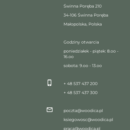
Świnna Poręba 210
34-106 Świnna Poręba
Małopolska, Polska
Godziny otwarcia
poniedziałek - piątek: 8.oo -
16.oo
sobota: 9.oo - 13.oo
+ 48 537 437 200
+ 48 537 437 300
poczta@woodica.pl
ksiegowosc@woodica.pl
praca@woodica.pl