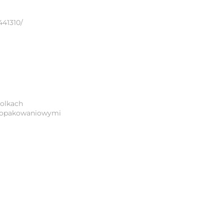
441310/
rolkach
i opakowaniowymi