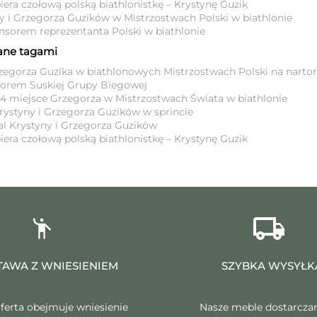
a czołową polską biathlonistkę – Krystynę Guzik
y i Grzegorza Guzików w Mistrzostwach Polski w biathlonie
orem reprezentanta Polski w biathlonie
ane tagami
egorza Guzika w biathlonowych Mistrzostwach Polski na narto
orem Suskiej Grupy Biegowej
4 miejsce Grzegorza w Mistrzostwach Świata w biathlonie
rystyny i Grzegorza Guzików w sprincie
l Krystyny i Grzegorza Guzików
a czołową polską biathlonistkę – Krystynę Guzik
AWA Z WNIESIENIEM
SZYBKA WYSYŁK
ferta obejmuje wniesienie
Nasze meble dostarcza