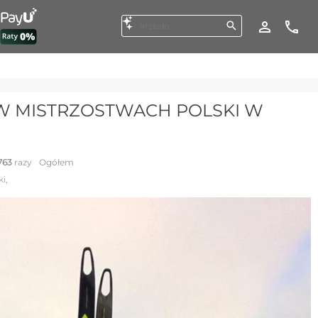
 W MISTRZOSTWACH POLSKI W
763
razy
Ogółem
ki
,