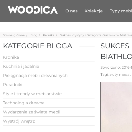
O nas
Kolekcje
Typy mebl
Strona główna
Blog
Kronika
Sukces Krystyny i Grzegorza Guzików w Mistrzo
KATEGORIE BLOGA
SUKCES
BIATHLO
Kronika
Kuchnia i jadalnia
Stworzono:
2016-1
Tagi:
złoty medal
,
Pielęgnacja mebli drewnianych
Poradniki
Style i trendy w meblarstwie
Technologia drewna
Wydarzenia ze świata mebli
Wystrój wnętrz