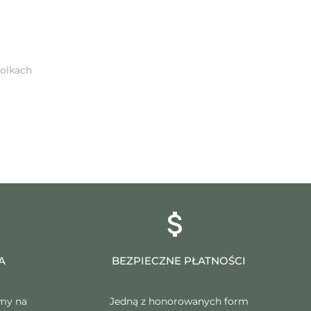
rolkach
A
BEZPIECZNE PŁATNOŚCI
my na
Jedną z honorowanych form