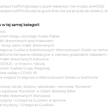
satsport.pl/film/grzegorz-guzik-lepiej-byc-nie-moglo_6441320/
atsport.pl/film/krystyna-guzik-braz-tez-sie-przyda-do-kolekcji_6
 w tej samej kategorii
icki
orem biegu ulicznego Suska Piątka
bli drewnianych pod Krakowem
! Nowy salon mebli drewnianych
egorza Guzika w biathlonowych Mistrzostwach Polski na narto
bliczne kampanie edukacyjne w zakresie gospodarki odpadam
 mebli drewnianych Katowice
DICA - w trosce o naturę
orem Suskiej Grupy Biegowej
ra walkę z COVID-19
4 miejsce Grzegorza w Mistrzostwach Świata w biathlonie
tawy sztuki, dizajnu, rękodzieła i rzemiosła "Korzenie"
 wystawie "Korzenie" w Galerii Bielskiej BWA
 mebli drewnianych Warszawa
rystyny i Grzegorza Guzików w sprincie
l Krystyny i Grzegorza Guzików