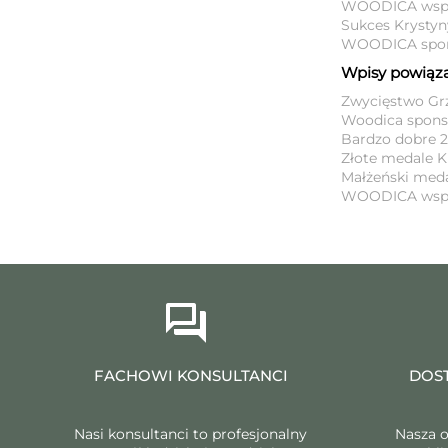
WOODICA wspier
Sukces Krystyn
WOODICA spons
Wpisy powiąz
Zwycięstwo Grz
Woodica spons
Bardzo dobre 2
Złote medale K
Małżeński meda
WOODICA wspier
FACHOWI KONSULTANCI
DOST
Nasi konsultanci to profesjonalny
Nasza o