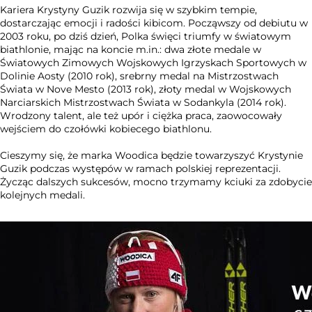
Kariera Krystyny Guzik rozwija się w szybkim tempie,
dostarczając emocji i radości kibicom. Począwszy od debiutu w
2003 roku, po dziś dzień, Polka święci triumfy w światowym
biathlonie, mając na koncie m.in.: dwa złote medale w
Światowych Zimowych Wojskowych Igrzyskach Sportowych w
Dolinie Aosty (2010 rok), srebrny medal na Mistrzostwach
Świata w Nove Mesto (2013 rok), złoty medal w Wojskowych
Narciarskich Mistrzostwach Świata w Sodankyla (2014 rok).
Wrodzony talent, ale też upór i ciężka praca, zaowocowały
wejściem do czołówki kobiecego biathlonu.
Cieszymy się, że marka Woodica będzie towarzyszyć Krystynie
Guzik podczas występów w ramach polskiej reprezentacji.
Życząc dalszych sukcesów, mocno trzymamy kciuki za zdobycie
kolejnych medali.