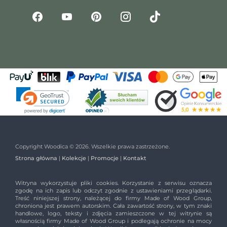
Copyright Woodica © 2026. Wszelkie prawa zastrzeżone.
Strona główna
|
Kolekcje
|
Promocje
|
Kontakt
Witryna wykorzystuje pliki cookies. Korzystanie z serwisu oznacza
zgodę na ich zapis lub odczyt zgodnie z ustawieniami przeglądarki.
Treść niniejszej strony, należącej do firmy Made of Wood Group,
chroniona jest prawem autorskim. Cała zawartość strony, w tym znaki
handlowe, logo, teksty i zdjęcia zamieszczone w tej witrynie są
własnością firmy Made of Wood Group i podlegają ochronie na mocy