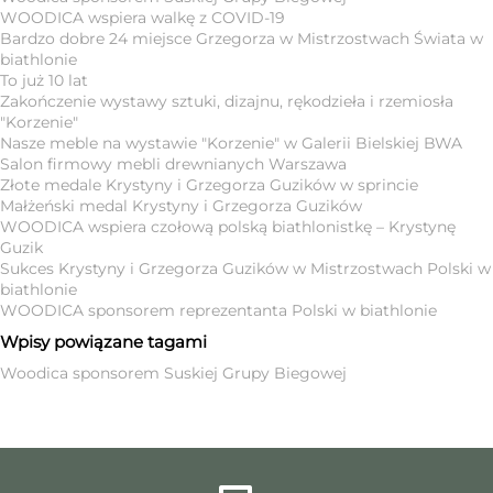
WOODICA wspiera walkę z COVID-19
Bardzo dobre 24 miejsce Grzegorza w Mistrzostwach Świata w
biathlonie
To już 10 lat
Zakończenie wystawy sztuki, dizajnu, rękodzieła i rzemiosła
"Korzenie"
Nasze meble na wystawie "Korzenie" w Galerii Bielskiej BWA
Salon firmowy mebli drewnianych Warszawa
Złote medale Krystyny i Grzegorza Guzików w sprincie
Małżeński medal Krystyny i Grzegorza Guzików
WOODICA wspiera czołową polską biathlonistkę – Krystynę
Guzik
Sukces Krystyny i Grzegorza Guzików w Mistrzostwach Polski w
biathlonie
WOODICA sponsorem reprezentanta Polski w biathlonie
Wpisy powiązane tagami
Woodica sponsorem Suskiej Grupy Biegowej