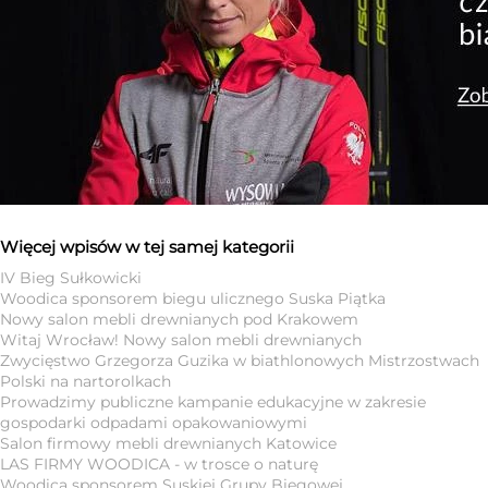
Więcej wpisów w tej samej kategorii
IV Bieg Sułkowicki
Woodica sponsorem biegu ulicznego Suska Piątka
Nowy salon mebli drewnianych pod Krakowem
Witaj Wrocław! Nowy salon mebli drewnianych
Zwycięstwo Grzegorza Guzika w biathlonowych Mistrzostwach
Polski na nartorolkach
Prowadzimy publiczne kampanie edukacyjne w zakresie
gospodarki odpadami opakowaniowymi
Salon firmowy mebli drewnianych Katowice
LAS FIRMY WOODICA - w trosce o naturę
Woodica sponsorem Suskiej Grupy Biegowej