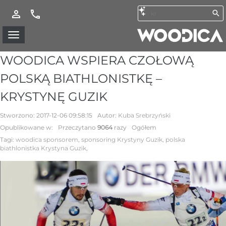
WOODICA WSPIERA CZOŁOWĄ
POLSKĄ BIATHLONISTKĘ –
KRYSTYNĘ GUZIK
Stworzono:
2017-12-06 09:58:15
Autor:
Kuba Srebrzyński
Opublikowane w:
Przeczytano
9064
razy
Ogółem
Tagi:
woodica sponsorem
,
sponsoring Krystyny Guzik
,
polska
biathlonistka Krystyna Guzik
,