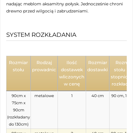
nadając meblom aksamitny połysk. Jednocześnie chroni
drewno przed wilgocią i zabrudzeniami.
SYSTEM ROZKŁADANIA
Rozmiar
Rodzaj
Ilość
Rozmiar
Rozmia
stołu
prowadnic
dostawek
dostawki
stołu pr
wliczonych
stopnio
w cenę
rozkłada
90cm x
metalowe
1
40 cm
90 cm, 130
75cm x
90cm
(rozkładany
do 130cm)