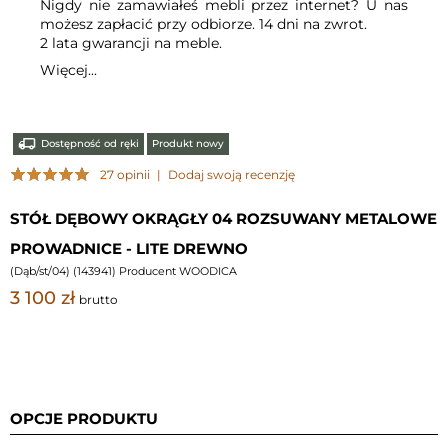
Nigdy nie zamawiałeś mebli przez internet? U nas
możesz zapłacić przy odbiorze. 14 dni na zwrot.
2 lata gwarancji na meble.
Więcej...
Dostępność od ręki
Produkt nowy
27 opinii
|
Dodaj swoją recenzję
STÓŁ DĘBOWY OKRĄGŁY 04 ROZSUWANY METALOWE
PROWADNICE - LITE DREWNO
(
Dąb/st/04
) (
143941
) Producent WOODICA
3 100 zł
brutto
OPCJE PRODUKTU