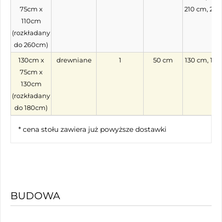
75cm x
210 cm, 26
110cm
(rozkładany
do 260cm)
130cm x
drewniane
1
50 cm
130 cm, 18
75cm x
130cm
(rozkładany
do 180cm)
* cena stołu zawiera już powyższe dostawki
BUDOWA